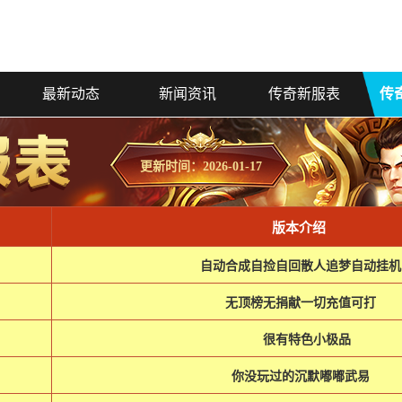
最新动态
新闻资讯
传奇新服表
传
更新时间：2026-01-17
版本介绍
自动合成自捡自回散人追梦自动挂机
无顶榜无捐献一切充值可打
很有特色小极品
你没玩过的沉默嘟嘟武易