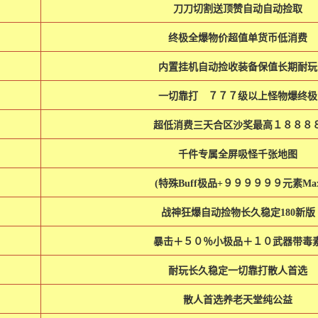
刀刀切割送顶赞自动自动捡取
终极全爆物价超值单货币低消费
内置挂机自动捡收装备保值长期耐玩
一切靠打 ７７７级以上怪物爆终
超低消费三天合区沙奖最高１８８８
千件专属全屏吸怪千张地图
(特殊Buff极品+９９９９９９元素Ma
战神狂爆自动捡物长久稳定180新版
暴击＋５０％小极品＋１０武器带毒
耐玩长久稳定一切靠打散人首选
散人首选养老天堂纯公益