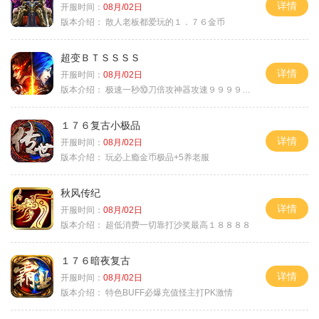
详情
开服时间：
08月/02日
版本介绍：
散人老板都爱玩的１．７６金币
超变ＢＴＳＳＳＳ
详情
开服时间：
08月/02日
版本介绍：
极速一秒⑩刀倍攻神器攻速９９９９①挑
１７６复古小极品
详情
开服时间：
08月/02日
版本介绍：
玩必上瘾金币极品+5养老服
秋风传纪
详情
开服时间：
08月/02日
版本介绍：
超低消费一切靠打沙奖最高１８８８８
１７６暗夜复古
详情
开服时间：
08月/02日
版本介绍：
特色BUFF必爆充值怪主打PK激情