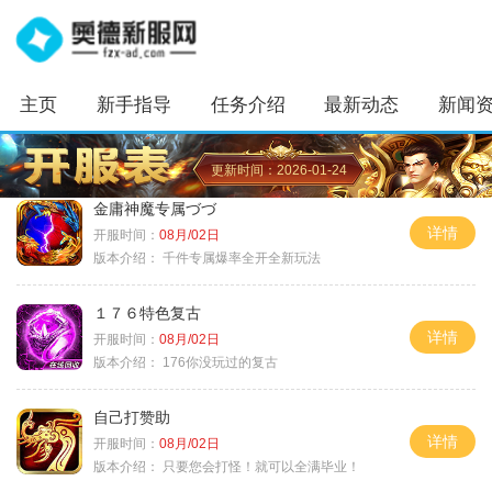
主页
新手指导
任务介绍
最新动态
新闻
更新时间：2026-01-24
金庸神魔专属づづ
详情
开服时间：
08月/02日
版本介绍：
千件专属爆率全开全新玩法
１７６特色复古
详情
开服时间：
08月/02日
版本介绍：
176你没玩过的复古
自己打赞助
详情
开服时间：
08月/02日
版本介绍：
只要您会打怪！就可以全满毕业！