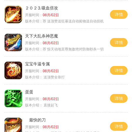
２０２⒊吸血倍攻
详情
开服时间：
08月/02日
版本介绍：
荐 送顶赞送狂暴送自动捡物送自动挂机
天下大乱杀神恶魔
详情
开服时间：
08月/02日
版本介绍：
荐 惊天动地至尊無敌绝对防御秒杀一切
宝宝牛逼专属
详情
开服时间：
08月/02日
版本介绍：
送顶赞全靠打
蛋蛋
详情
开服时间：
08月/02日
版本介绍：
直接起飞
最快的刀
详情
开服时间：
08月/02日