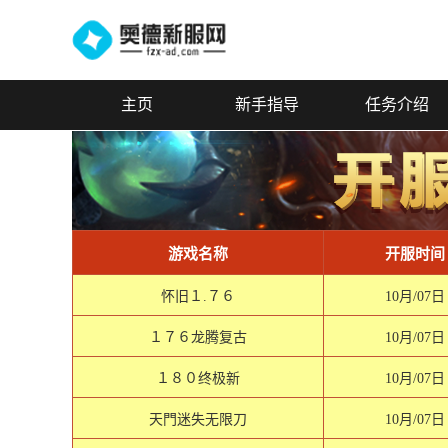
主页
新手指导
任务介绍
游戏名称
开服时间
怀旧１.７６
10月/07日
１７６龙腾复古
10月/07日
１８０终极新
10月/07日
天門迷失无限刀
10月/07日