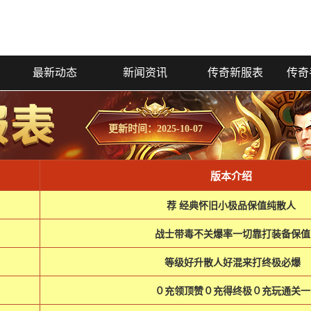
最新动态
新闻资讯
传奇新服表
传奇
更新时间：2025-10-07
版本介绍
荐 经典怀旧小极品保值纯散人
战士带毒不关爆率一切靠打装备保值
等级好升散人好混来打终极必爆
０充领顶赞０充得终极０充玩通关一