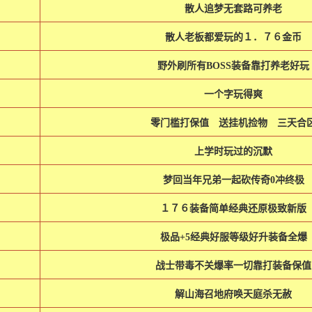
散人追梦无套路可养老
散人老板都爱玩的１．７６金币
野外刷所有BOSS装备靠打养老好玩
一个字玩得爽
零门槛打保值 送挂机捡物 三天合
上学时玩过的沉默
梦回当年兄弟一起砍传奇0冲终极
１７６装备简单经典还原极致新版
极品+5经典好服等级好升装备全爆
战士带毒不关爆率一切靠打装备保值
解山海召地府唤天庭杀无赦